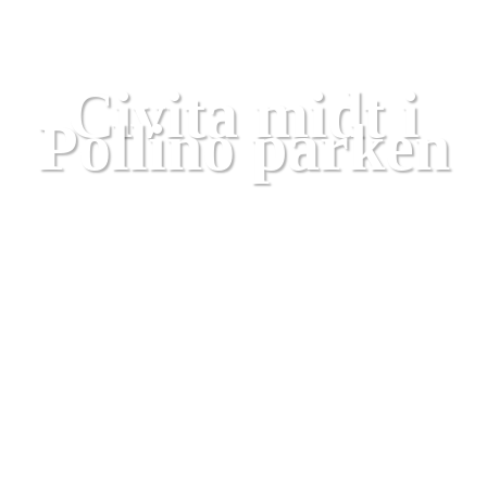
Calabrien
Civita midt i
Pollino parken