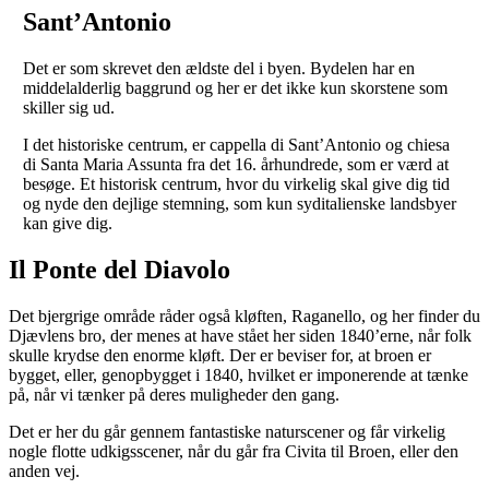
Sant’Antonio
Det er som skrevet den ældste del i byen. Bydelen har en
middelalderlig baggrund og her er det ikke kun skorstene som
skiller sig ud.
I det historiske centrum, er cappella di Sant’Antonio og chiesa
di Santa Maria Assunta fra det 16. århundrede, som er værd at
besøge. Et historisk centrum, hvor du virkelig skal give dig tid
og nyde den dejlige stemning, som kun syditalienske landsbyer
kan give dig.
Il Ponte del Diavolo
Det bjergrige område råder også kløften, Raganello, og her finder du
Djævlens bro, der menes at have stået her siden 1840’erne, når folk
skulle krydse den enorme kløft. Der er beviser for, at broen er
bygget, eller, genopbygget i 1840, hvilket er imponerende at tænke
på, når vi tænker på deres muligheder den gang.
Det er her du går gennem fantastiske naturscener og får virkelig
nogle flotte udkigsscener, når du går fra Civita til Broen, eller den
anden vej.