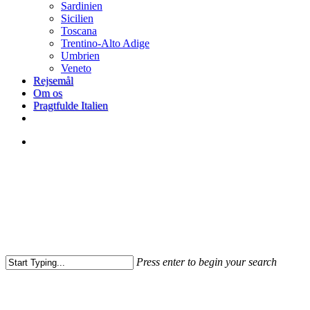
Sardinien
Sicilien
Toscana
Trentino-Alto Adige
Umbrien
Veneto
Rejsemål
Om os
Pragtfulde Italien
facebook
search
Press enter to begin your search
Close
Search