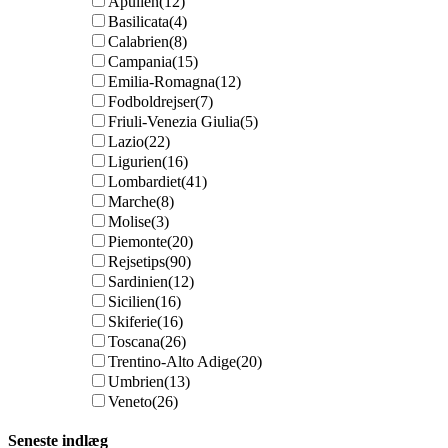
Apulien
(12)
Basilicata
(4)
Calabrien
(8)
Campania
(15)
Emilia-Romagna
(12)
Fodboldrejser
(7)
Friuli-Venezia Giulia
(5)
Lazio
(22)
Ligurien
(16)
Lombardiet
(41)
Marche
(8)
Molise
(3)
Piemonte
(20)
Rejsetips
(90)
Sardinien
(12)
Sicilien
(16)
Skiferie
(16)
Toscana
(26)
Trentino-Alto Adige
(20)
Umbrien
(13)
Veneto
(26)
Seneste indlæg