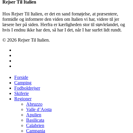
Rejser Til Italien
Hos Rejser Til Italien, er det en sand fornøjelse, at præsentere,
formidle og informere den viden om Italien vi har, videre til jer
læsere her på siden. Herfra er kærligheden stor til støvlelandet, og
hvis I endnu ikke har den, så har I det, når I har surfet lidt rundt.
© 2026 Rejser Til Italien.
twitter
facebook
google-
plus
instagram
Close
Forside
Menu
Camping
Fodboldrejser
Skiferie
Regioner
Abruzzo
Valle d’Aosta
Apulien
Basilicata
Calabrien
Campania