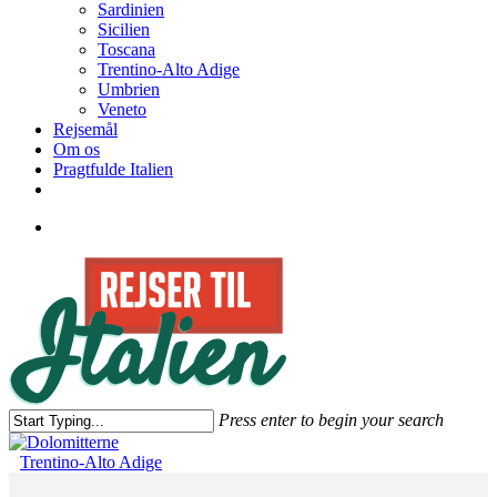
Sardinien
Sicilien
Toscana
Trentino-Alto Adige
Umbrien
Veneto
Rejsemål
Om os
Pragtfulde Italien
facebook
search
Press enter to begin your search
Close
Search
Trentino-Alto Adige