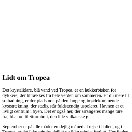
Et paradis for dykkere
Lidt om Tropea
Det krystalklare, blå vand ved Tropea, er en lækkerbisken for
dykkere, der tiltrækkes fra hele verden om sommeren. Er du mere til
solbadning, er der plads nok på den lange og imødekommende
kyststrækning, der stadig står fuldstændig uspoleret. Havnen er et
livligt centrum i byen. Det er også her, der arrangeres mange ture
fra, bl.a. ud til Stromboli, den lille vulkanske ø.
September er på alle måder en dejlig måned at rejse i Italien, og i
Tropea, er det ikke mindre dejligt og ikke mindst festligt. Her finder