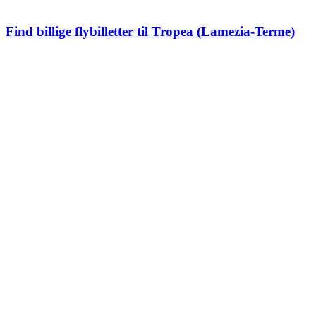
ikke tilføjer gebyrer eller ekstraudgifter ved bestilling.
Find billige flybilletter til Tropea (Lamezia-Terme)