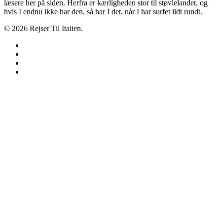
læsere her på siden. Herfra er kærligheden stor til støvlelandet, og
hvis I endnu ikke har den, så har I det, når I har surfet lidt rundt.
© 2026 Rejser Til Italien.
twitter
facebook
google-
plus
instagram
Forside
Camping
Fodboldrejser
Skiferie
Regioner
Abruzzo
Valle d’Aosta
Apulien
Basilicata