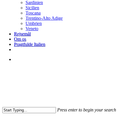
Sardinien
Sicilien
Toscana
Trentino-Alto Adige
Umbrien
Veneto
Rejsemål
Om os
Pragtfulde Italien
facebook
search
Press enter to begin your search
Close
Search