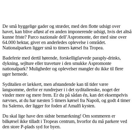
De små hyggelige gader og stræder, med den flotte udsigt over
havet, kan blive afløst af en anden imponerende udsigt, hvis det altså
kunne friste? Parco nazionale dell’Aspromonte, der med sine over
64.000 hektar, giver en anderledes oplevelse i området.
Nationalparken ligger små to timers kørsel fra Tropea.
Badeferie med dertil hørende, forskelligfarvede paraply-drinks,
dykning, sejlture eller traveture i den smukke Aspromonte
nationalpark? Muligheder og oplevelser mangler du ikke til flere
uger hernede.
Syditalien er lækkert, men afstandende kan til tider være
langsomme, derfor er rundrejser i i det syditalienske, noget der
vinder mere og mere frem. Er du på sådan én, kan det eksempelvis
nævnes, at du har næsten 5 timers kørsel fra Napoli, og godt 4 timer
fra Salerno, der ligger for foden af Amalfi kysten.
Du skal lige have den sidste bemærkning! Om sommeren er
bilkørsel ikke tilladt i Tropeas centrum, hvorfor du må parkere ved
den store P-plads syd for byen.