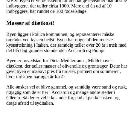
MEN! Byen er verdenskendt for den lange levealder blandt sine
indbyggere, der tæller cirka 1000. Mere end én ud af 10
indbyggere, har rundet de 100 fødselsdage.
Masser af diætkost!
Byen ligger i Pollica kommunen, og repræsenterer måske
området ved kysten bedst. Byen har noget af den reneste
kyststrækning i Italien, der samtidig tæller over 20 år i træk med
det blå flag grundet strandende i Acciaroli og Pioppi.
Byen er hovedstad for Dieta Mediterranea, Middelhavets
diætkost, der tæller masser af olivenolie og grøntsager. Dette har
givet byen et massivt pres fra turister, primært om sommeren,
hvor turismen har øget år for år.
Alle ønsker vel at blive gammel, og samtidig være sund og rask,
nøjagtig som de er her i Acciaroli og mange andre steder i
Cilento. Så der er vel ikke andet for, end at pakke tasken, og
drage afsted til syditalien.