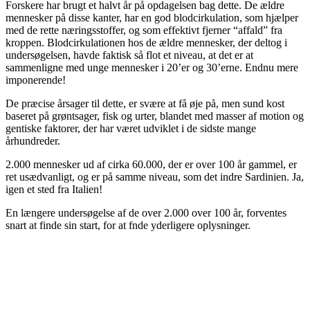
Forskere har brugt et halvt år på opdagelsen bag dette. De ældre
mennesker på disse kanter, har en god blodcirkulation, som hjælper
med de rette næringsstoffer, og som effektivt fjerner “affald” fra
kroppen. Blodcirkulationen hos de ældre mennesker, der deltog i
undersøgelsen, havde faktisk så flot et niveau, at det er at
sammenligne med unge mennesker i 20’er og 30’erne. Endnu mere
imponerende!
De præcise årsager til dette, er svære at få øje på, men sund kost
baseret på grøntsager, fisk og urter, blandet med masser af motion og
gentiske faktorer, der har været udviklet i de sidste mange
århundreder.
2.000 mennesker ud af cirka 60.000, der er over 100 år gammel, er
ret usædvanligt, og er på samme niveau, som det indre Sardinien. Ja,
igen et sted fra Italien!
En længere undersøgelse af de over 2.000 over 100 år, forventes
snart at finde sin start, for at fnde yderligere oplysninger.