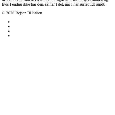
hvis I endnu ikke har den, så har I det, når I har surfet lidt rundt.
© 2026 Rejser Til Italien.
twitter
facebook
google-
plus
instagram
Forside
Camping
Fodboldrejser
Skiferie
Regioner
Abruzzo
Valle d’Aosta
Apulien
Basilicata