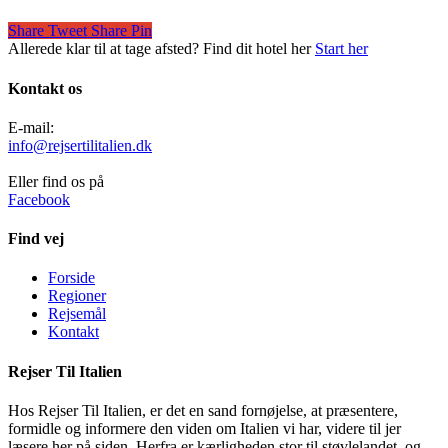
Share
Tweet
Share
Pin
Allerede klar til at tage afsted? Find dit hotel her
Start her
Kontakt os
E-mail:
info@rejsertilitalien.dk
Eller find os på
Facebook
Find vej
Forside
Regioner
Rejsemål
Kontakt
Rejser Til Italien
Hos Rejser Til Italien, er det en sand fornøjelse, at præsentere,
formidle og informere den viden om Italien vi har, videre til jer
læsere her på siden. Herfra er kærligheden stor til støvlelandet, og