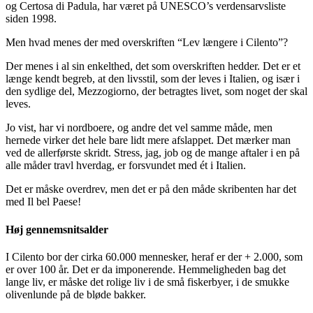
og Certosa di Padula, har været på UNESCO’s verdensarvsliste
siden 1998.
Men hvad menes der med overskriften “Lev længere i Cilento”?
Der menes i al sin enkelthed, det som overskriften hedder. Det er et
længe kendt begreb, at den livsstil, som der leves i Italien, og især i
den sydlige del, Mezzogiorno, der betragtes livet, som noget der skal
leves.
Jo vist, har vi nordboere, og andre det vel samme måde, men
hernede virker det hele bare lidt mere afslappet. Det mærker man
ved de allerførste skridt. Stress, jag, job og de mange aftaler i en på
alle måder travl hverdag, er forsvundet med ét i Italien.
Det er måske overdrev, men det er på den måde skribenten har det
med Il bel Paese!
Høj gennemsnitsalder
I Cilento bor der cirka 60.000 mennesker, heraf er der + 2.000, som
er over 100 år. Det er da imponerende. Hemmeligheden bag det
lange liv, er måske det rolige liv i de små fiskerbyer, i de smukke
olivenlunde på de bløde bakker.