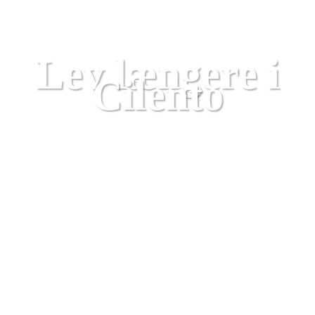
Campania
Lev længere i
Cilento