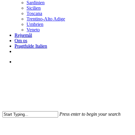
Sardinien
Sicilien
Toscana
Trentino-Alto Adige
Umbrien
Veneto
Rejsemål
Om os
Pragtfulde Italien
facebook
search
Press enter to begin your search
Close
Search