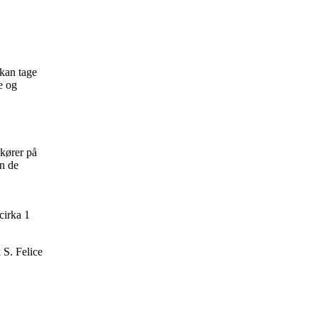
 kan tage
e og
 kører på
en de
cirka 1
S. Felice