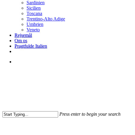
Sardinien
Sicilien
Toscana
Trentino-Alto Adige
Umbrien
Veneto
Rejsemål
Om os
Pragtfulde Italien
facebook
search
Press enter to begin your search
Close
Search