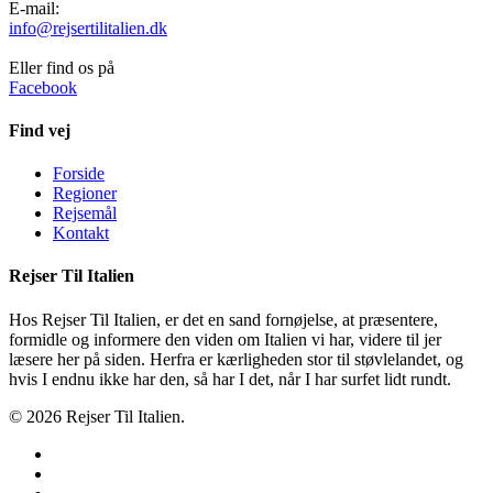
E-mail:
info@rejsertilitalien.dk
Eller find os på
Facebook
Find vej
Forside
Regioner
Rejsemål
Kontakt
Rejser Til Italien
Hos Rejser Til Italien, er det en sand fornøjelse, at præsentere,
formidle og informere den viden om Italien vi har, videre til jer
læsere her på siden. Herfra er kærligheden stor til støvlelandet, og
hvis I endnu ikke har den, så har I det, når I har surfet lidt rundt.
© 2026 Rejser Til Italien.
twitter
facebook
google-