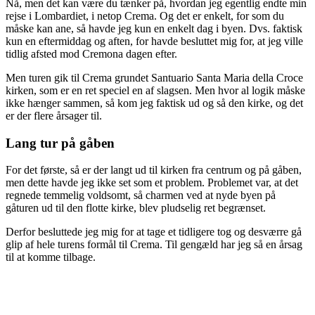
Nå, men det kan være du tænker på, hvordan jeg egentlig endte min
rejse i Lombardiet, i netop Crema. Og det er enkelt, for som du
måske kan ane, så havde jeg kun en enkelt dag i byen. Dvs. faktisk
kun en eftermiddag og aften, for havde besluttet mig for, at jeg ville
tidlig afsted mod Cremona dagen efter.
Men turen gik til Crema grundet Santuario Santa Maria della Croce
kirken, som er en ret speciel en af slagsen. Men hvor al logik måske
ikke hænger sammen, så kom jeg faktisk ud og så den kirke, og det
er der flere årsager til.
Lang tur på gåben
For det første, så er der langt ud til kirken fra centrum og på gåben,
men dette havde jeg ikke set som et problem. Problemet var, at det
regnede temmelig voldsomt, så charmen ved at nyde byen på
gåturen ud til den flotte kirke, blev pludselig ret begrænset.
Derfor besluttede jeg mig for at tage et tidligere tog og desværre gå
glip af hele turens formål til Crema. Til gengæld har jeg så en årsag
til at komme tilbage.