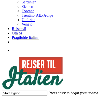
Sardinien
Sicilien
Toscana
Trentino-Alto Adige
Umbrien
Veneto
Rejsemål
Om os
Pragtfulde Italien
facebook
search
Press enter to begin your search
Close
Search