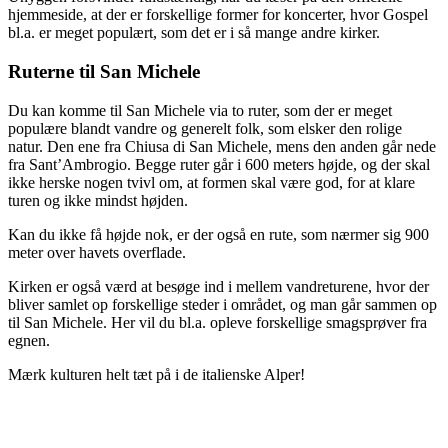
hjemmeside, at der er forskellige former for koncerter, hvor Gospel
bl.a. er meget populært, som det er i så mange andre kirker.
Ruterne til San Michele
Du kan komme til San Michele via to ruter, som der er meget
populære blandt vandre og generelt folk, som elsker den rolige
natur. Den ene fra Chiusa di San Michele, mens den anden går nede
fra Sant’Ambrogio. Begge ruter går i 600 meters højde, og der skal
ikke herske nogen tvivl om, at formen skal være god, for at klare
turen og ikke mindst højden.
Kan du ikke få højde nok, er der også en rute, som nærmer sig 900
meter over havets overflade.
Kirken er også værd at besøge ind i mellem vandreturene, hvor der
bliver samlet op forskellige steder i området, og man går sammen op
til San Michele. Her vil du bl.a. opleve forskellige smagsprøver fra
egnen.
Mærk kulturen helt tæt på i de italienske Alper!