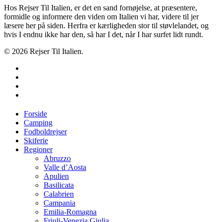
Hos Rejser Til Italien, er det en sand fornøjelse, at præsentere,
formidle og informere den viden om Italien vi har, videre til jer
læsere her på siden. Herfra er kærligheden stor til støvlelandet, og
hvis I endnu ikke har den, så har I det, når I har surfet lidt rundt.
© 2026 Rejser Til Italien.
twitter
facebook
google-
plus
instagram
Close
Forside
Menu
Camping
Fodboldrejser
Skiferie
Regioner
Abruzzo
Valle d’Aosta
Apulien
Basilicata
Calabrien
Campania
Emilia-Romagna
Friuli-Venezia Giulia