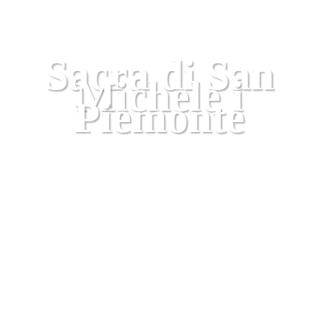
Piemonte
Rejsetips
Sacra di San
Michele i
Piemonte