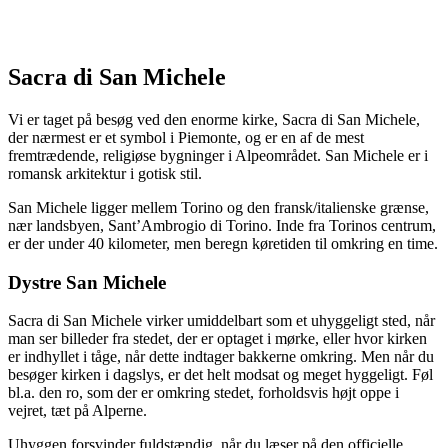
Sacra di San Michele
Vi er taget på besøg ved den enorme kirke, Sacra di San Michele,
der nærmest er et symbol i Piemonte, og er en af de mest
fremtrædende, religiøse bygninger i Alpeområdet. San Michele er i
romansk arkitektur i gotisk stil.
San Michele ligger mellem Torino og den fransk/italienske grænse,
nær landsbyen, Sant’Ambrogio di Torino. Inde fra Torinos centrum,
er der under 40 kilometer, men beregn køretiden til omkring en time.
Dystre San Michele
Sacra di San Michele virker umiddelbart som et uhyggeligt sted, når
man ser billeder fra stedet, der er optaget i mørke, eller hvor kirken
er indhyllet i tåge, når dette indtager bakkerne omkring. Men når du
besøger kirken i dagslys, er det helt modsat og meget hyggeligt. Føl
bl.a. den ro, som der er omkring stedet, forholdsvis højt oppe i
vejret, tæt på Alperne.
Uhyggen forsvinder fuldstændig, når du læser på den officielle