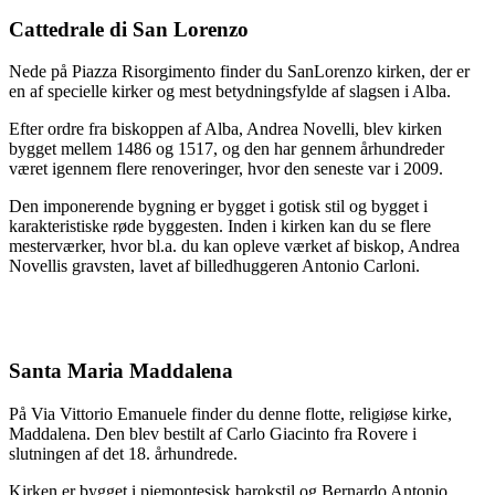
Cattedrale di San Lorenzo
Nede på Piazza Risorgimento finder du SanLorenzo kirken, der er
en af specielle kirker og mest betydningsfylde af slagsen i Alba.
Efter ordre fra biskoppen af Alba, Andrea Novelli, blev kirken
bygget mellem 1486 og 1517, og den har gennem århundreder
været igennem flere renoveringer, hvor den seneste var i 2009.
Den imponerende bygning er bygget i gotisk stil og bygget i
karakteristiske røde byggesten. Inden i kirken kan du se flere
mesterværker, hvor bl.a. du kan opleve værket af biskop, Andrea
Novellis gravsten, lavet af billedhuggeren Antonio Carloni.
Santa Maria Maddalena
På Via Vittorio Emanuele finder du denne flotte, religiøse kirke,
Maddalena. Den blev bestilt af Carlo Giacinto fra Rovere i
slutningen af det 18. århundrede.
Kirken er bygget i piemontesisk barokstil og Bernardo Antonio