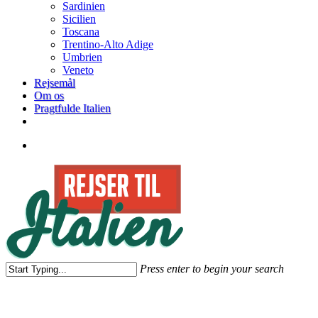
Sardinien
Sicilien
Toscana
Trentino-Alto Adige
Umbrien
Veneto
Rejsemål
Om os
Pragtfulde Italien
facebook
search
Press enter to begin your search
Close
Search