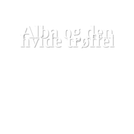
Piemonte
Alba og den
hvide trøffel