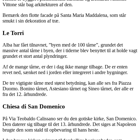
Vittone står bag arkitekturen af den.
Bemærk den flotte facade på Santa Maria Maddalena, som står
smukt i sin dekoration af træ.
Le Torri
Alba har fået tilnavnet, ”byen med de 100 tårne”, grundet det
massive antal tårne i byen, der i tiderne blev benyttet til at holde vagt
grundet et stort antal plyndringer.
Af de mange tårne, er der i dag ikke mange tilbage. De er enten
revet ned, sænket ned i jorden eller integreret i andre bygninger.
De tre vigtigste tårne med størst betydning, kan alle ses fra Piazza
Duomo. Bonino tårnet, Astesiano tårnet og Sineo tårnet, der alle er
fra det 12. århundrede.
Chiesa di San Domenico
På Via Teobaldo Calissano ser du den gotiske kirke, San Domenico.
Den daterer sig tilbage til det 13. århundrede. Det siges at Napoleon
brugte den som stald til opbevaring til hans heste.