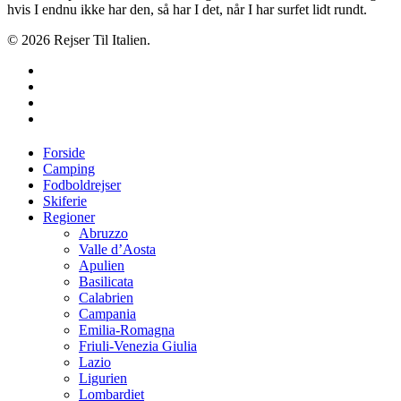
hvis I endnu ikke har den, så har I det, når I har surfet lidt rundt.
© 2026 Rejser Til Italien.
twitter
facebook
google-
plus
instagram
Close
Forside
Menu
Camping
Fodboldrejser
Skiferie
Regioner
Abruzzo
Valle d’Aosta
Apulien
Basilicata
Calabrien
Campania
Emilia-Romagna
Friuli-Venezia Giulia
Lazio
Ligurien
Lombardiet