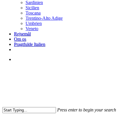
Sardinien
Sicilien
Toscana
Trentino-Alto Adige
Umbrien
Veneto
Rejsemål
Om os
Pragtfulde Italien
facebook
search
Press enter to begin your search
Close
Search