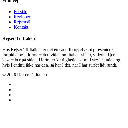
Find vej
Forside
Regioner
Rejsemål
Kontakt
Rejser Til Italien
Hos Rejser Til Italien, er det en sand fornøjelse, at præsentere,
formidle og informere den viden om Italien vi har, videre til jer
læsere her på siden. Herfra er kærligheden stor til støvlelandet, og
hvis I endnu ikke har den, så har I det, når I har surfet lidt rundt.
© 2026 Rejser Til Italien.
twitter
facebook
google-
plus
instagram
Forside
Camping