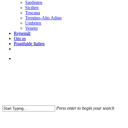
Sardinien
Sicilien
Toscana
Trentino-Alto Adige
Umbrien
Veneto
Rejsemål
Om os
Pragtfulde Italien
facebook
search
Press enter to begin your search
Close
Search