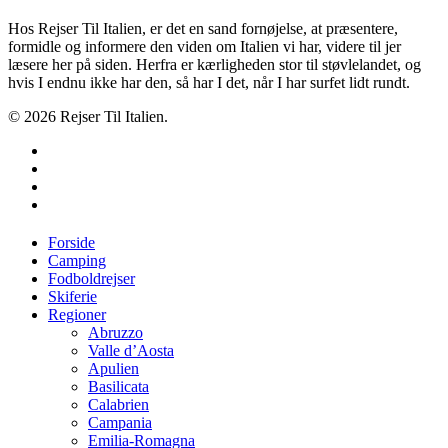
Hos Rejser Til Italien, er det en sand fornøjelse, at præsentere,
formidle og informere den viden om Italien vi har, videre til jer
læsere her på siden. Herfra er kærligheden stor til støvlelandet, og
hvis I endnu ikke har den, så har I det, når I har surfet lidt rundt.
© 2026 Rejser Til Italien.
twitter
facebook
google-
plus
instagram
Close
Forside
Menu
Camping
Fodboldrejser
Skiferie
Regioner
Abruzzo
Valle d’Aosta
Apulien
Basilicata
Calabrien
Campania
Emilia-Romagna