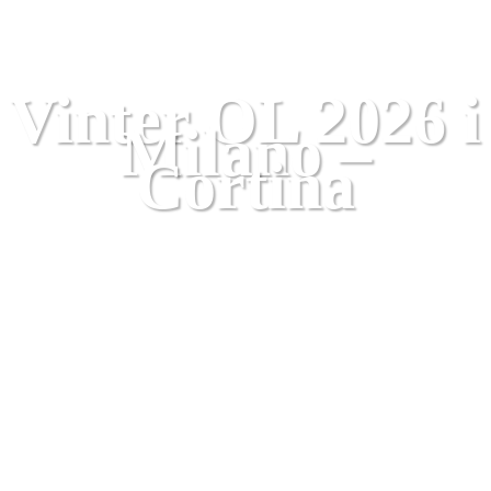
Lombardiet
Rejsetips
Skiferie
Trentino-Alto Adige
Veneto
Vinter OL 2026 i
Milano –
Cortina